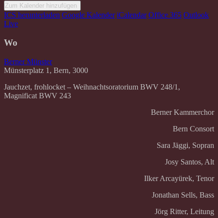
Zum Kalender hinzufügen
ICS herunterladen
Google Kalender
iCalendar
Office 365
Outlook
Live
Wo
Berner Münster
Münsterplatz 1, Bern, 3000
Jauchzet, frohlocket – Weihnachtsoratorium BWV 248/1,
Magnificat BWV 243
Berner Kammerchor
Bern Consort
Sara Jäggi, Sopran
Josy Santos, Alt
Ilker Arcayürek, Tenor
Jonathan Sells, Bass
Jörg Ritter, Leitung