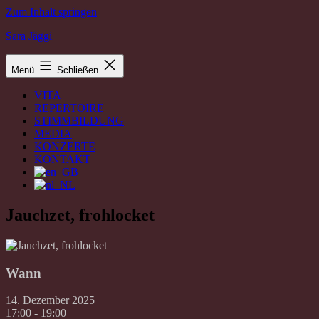
Zum Inhalt springen
Sara Jäggi
Menü
Schließen
VITA
REPERTOIRE
STIMMBILDUNG
MEDIA
KONZERTE
KONTAKT
Jauchzet, frohlocket
Wann
14. Dezember 2025
17:00 - 19:00