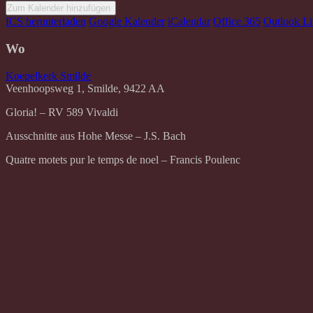
Zum Kalender hinzufügen
ICS herunterladen
Google Kalender
iCalendar
Office 365
Outlook Li
Wo
Koepelkerk Smilde
Veenhoopsweg 1, Smilde, 9422 AA
Gloria! – RV 589 Vivaldi
Ausschnitte aus Hohe Messe – J.S. Bach
Quatre motets pur le temps de noel – Francis Poulenc